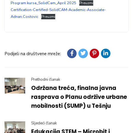
Program kursa_SolidCam_April 2025
Preuzmi
Certification-Certified-SolidCAM-Academic-Associate-
Adnan.Costovic
Preuzmi
Podijeli na društvene mreže:
Prethodni članak
Održana treća, finalna javna
rasprava o Planu održive urbane
mobilnosti (SUMP) u Tešnju
Sljedeći članak
Edukacija STEM – Microbit i