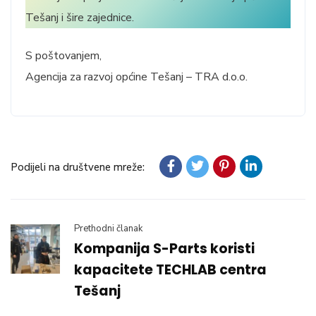
Tešanj i šire zajednice.
S poštovanjem,
Agencija za razvoj općine Tešanj – TRA d.o.o.
Podijeli na društvene mreže:
Prethodni članak
Kompanija S-Parts koristi
kapacitete TECHLAB centra
Tešanj