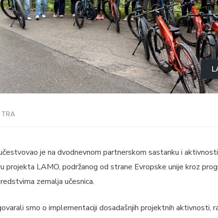
L
TRA
učestvovao je na dvodnevnom partnerskom sastanku i aktivnosti
okviru projekta LAMO, podržanog od strane Evropske unije kroz pro
sredstvima zemalja učesnica.
arali smo o implementaciji dosadašnjih projektnih aktivnosti, raz