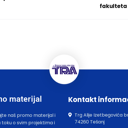
fakulteta
o materijal
Kontakt informa
Trg Alije Izetbegovića br
jte naš promo materijal i
74260 Tešanj
u toku o svim projektima i