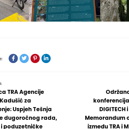
e:
k
ica TRA Agencije
Održana
Kadušić za
konferencija
nje: Uspjeh Tešnja
DIGITECH i
 je dugoročnog rada,
Memorandum o 
 i poduzetničke
između TRA i 