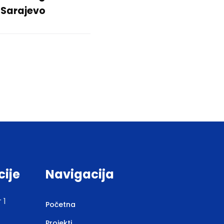
 Sarajevo
cije
Navigacija
 1
Početna
Projekti