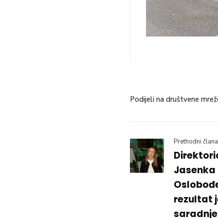
Podijeli na društvene mrež
Prethodni člana
Direktor
Jasenka 
Oslobođe
rezultat
saradnje