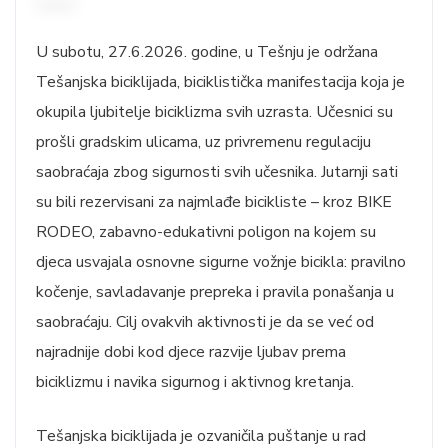
U subotu, 27.6.2026. godine, u Tešnju je održana
Tešanjska biciklijada, biciklistička manifestacija koja je
okupila ljubitelje biciklizma svih uzrasta. Učesnici su
prošli gradskim ulicama, uz privremenu regulaciju
saobraćaja zbog sigurnosti svih učesnika. Jutarnji sati
su bili rezervisani za najmlađe bicikliste – kroz BIKE
RODEO, zabavno-edukativni poligon na kojem su
djeca usvajala osnovne sigurne vožnje bicikla: pravilno
kočenje, savladavanje prepreka i pravila ponašanja u
saobraćaju. Cilj ovakvih aktivnosti je da se već od
najradnije dobi kod djece razvije ljubav prema
biciklizmu i navika sigurnog i aktivnog kretanja.
Tešanjska biciklijada je ozvaničila puštanje u rad