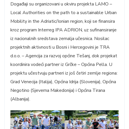
Događaji su organizovani u okviru projekta LAMO –
Local Authorities on the path to a sustainable Urban
Mobility in the Adriatic/Ionian region, koji se finansira
kroz program Interreg IPA ADRION, uz sufinansiranje
iz nacionalnih sredstava zemalja učesnica. Nosilac
projektnih aktivnosti u Bosni i Hercegovini je TRA
d.o.o. – Agencija za razvoj općine Tešanj, dok projekat
koordinira vodeći partner iz Grčke – Općina Pella. U
projektu učestvuju partneri iz još četiri zemlje regiona:
Grad Venecija (Italija), Općina Idrija (Slovenija), Općina
Negotino (Sjeverna Makedonija) i Općina Tirana
(Albanija).