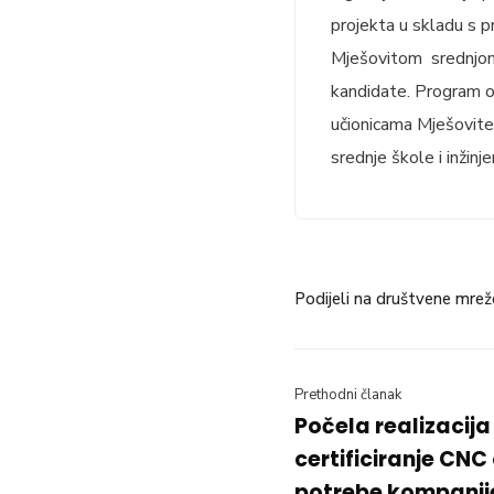
projekta u skladu s p
Mješovitom srednjom
kandidate. Program ob
učionicama Mješovite 
srednje škole i inžinj
Podijeli na društvene mrež
Prethodni članak
Počela realizacij
certificiranje CNC
potrebe kompanije