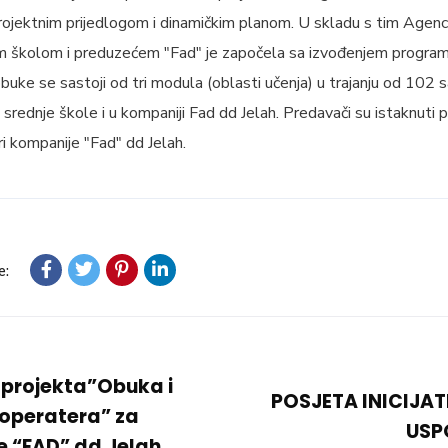
rojektnim prijedlogom i dinamičkim planom. U skladu s tim Agencij
 školom i preduzećem "Fad" je započela sa izvođenjem progra
uke se sastoji od tri modula (oblasti učenja) u trajanju od 102 sa
srednje škole i u kompaniji Fad dd Jelah. Predavači su istaknuti 
eri kompanije "Fad" dd Jelah.
e:
a projekta”Obuka i
POSJETA INICIJA
 operatera” za
USP
 “FAD” dd Jelah.