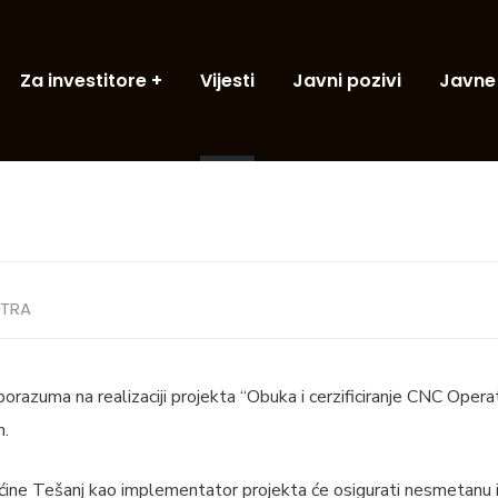
Za investitore
Vijesti
Javni pozivi
Javne
TRA
orazuma na realizaciji projekta “Obuka i cerzificiranje CNC Oper
m.
pćine Tešanj kao implementator projekta će osigurati nesmetanu