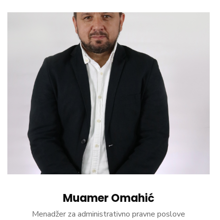
Muamer Omahić
Menadžer za administrativno pravne poslove