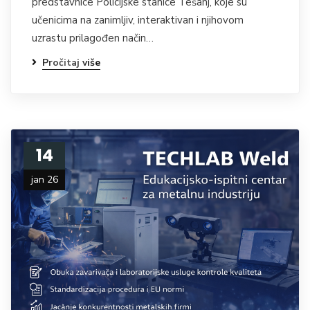
predstavnice Policijske stanice Tešanj, koje su
učenicima na zanimljiv, interaktivan i njihovom
uzrastu prilagođen način…
Pročitaj više
14
jan 26