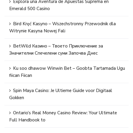
Explora una Aventura de Apuestas Suprema en
Emerald 500 Casino
Bird Kręć Kasyno – Wszechstronny Przewodnik dla
Witrynie Kasyna Nowej Fali
BetWild Казино – Твоето Приключение за
Значителни Спечелени суми Започва Днес
Ku soo dhawow Winwin Bet – Goobta Tartamada Ugu
fiican Fiican
Spin Maya Casino: Je Ultieme Guide voor Digitaal
Gokken
Ontario’s Real Money Casino Review: Your Ultimate
Full Handbook to