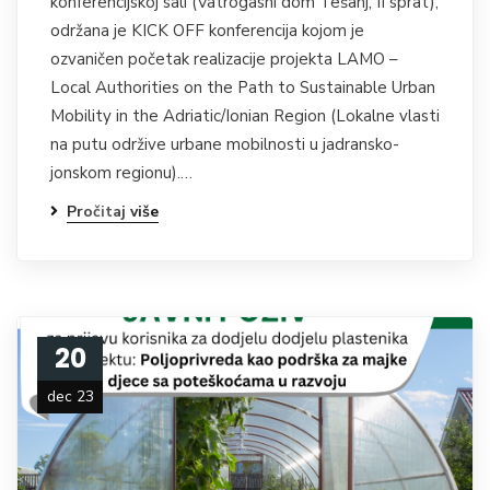
konferencijskoj sali (Vatrogasni dom Tešanj, II sprat),
održana je KICK OFF konferencija kojom je
ozvaničen početak realizacije projekta LAMO –
Local Authorities on the Path to Sustainable Urban
Mobility in the Adriatic/Ionian Region (Lokalne vlasti
na putu održive urbane mobilnosti u jadransko-
jonskom regionu).…
Pročitaj više
20
dec 23