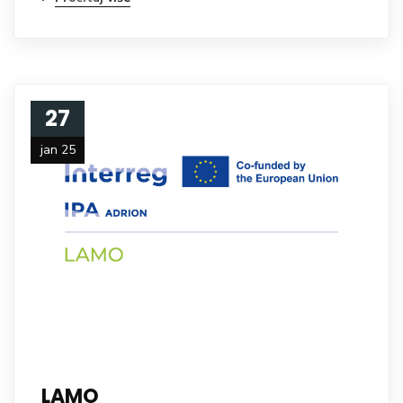
27
jan 25
LAMO