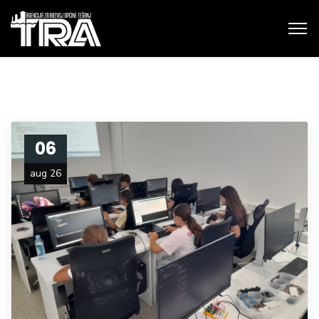
06
aug 26