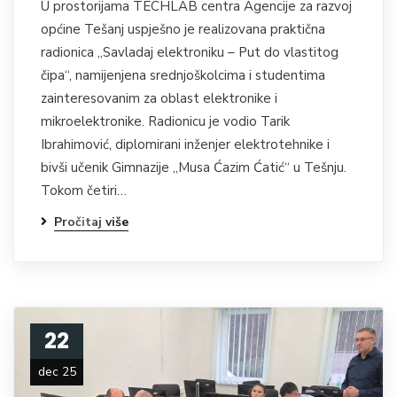
U prostorijama TECHLAB centra Agencije za razvoj
općine Tešanj uspješno je realizovana praktična
radionica „Savladaj elektroniku – Put do vlastitog
čipa“, namijenjena srednjoškolcima i studentima
zainteresovanim za oblast elektronike i
mikroelektronike. Radionicu je vodio Tarik
Ibrahimović, diplomirani inženjer elektrotehnike i
bivši učenik Gimnazije „Musa Ćazim Ćatić“ u Tešnju.
Tokom četiri…
Pročitaj više
22
dec 25