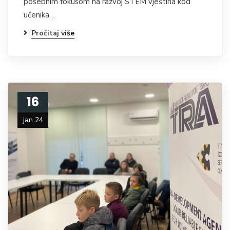
posebnim fokusom na razvoj STEM vještina kod
učenika…
Pročitaj više
16
jan 24