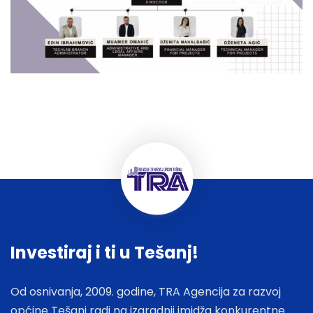
Investiraj i ti u Tešanj!
Od osnivanja, 2009. godine, TRA Agencija za razvoj
općine Tešanj radi na izgradnji imidža konkurentne