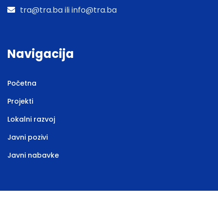
tra@tra.ba ili info@tra.ba
Navigacija
Početna
Projekti
Lokalni razvoj
Javni pozivi
Javni nabavke
Web stranicu izradila
Marketing agencija EBTEH