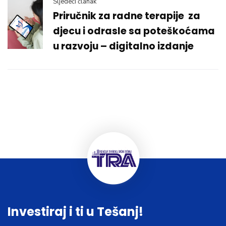
Sljedeći članak
Priručnik za radne terapije za
djecu i odrasle sa poteškoćama
u razvoju – digitalno izdanje
Investiraj i ti u Tešanj!