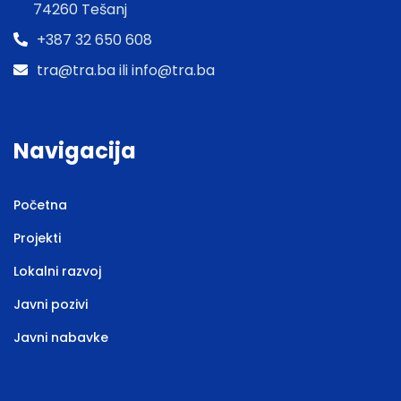
74260 Tešanj
+387 32 650 608
tra@tra.ba ili info@tra.ba
Navigacija
Početna
Projekti
Lokalni razvoj
Javni pozivi
Javni nabavke