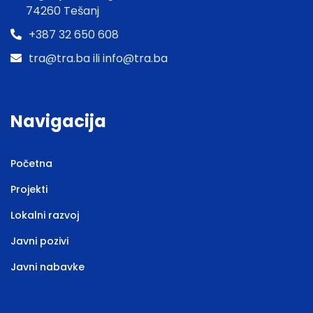
74260 Tešanj
+387 32 650 608
tra@tra.ba ili info@tra.ba
Navigacija
Početna
Projekti
Lokalni razvoj
Javni pozivi
Javni nabavke