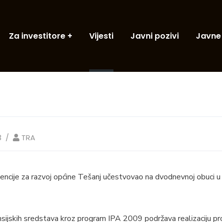
Za investitore
Vijesti
Javni pozivi
Javne
3
TRA
cije za razvoj općine Tešanj učestvovao na dvodnevnoj obuci u 
ansijskih sredstava kroz program IPA 2009 podržava realizaciju p