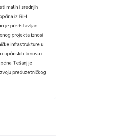
i malih i srednjih
pćina iz BiH
ci je predstavljao
enog projekta iznosi
ičke infrastrukture u
ci općinskih timova i
Općina Tešanj je
azvoju preduzetničkog