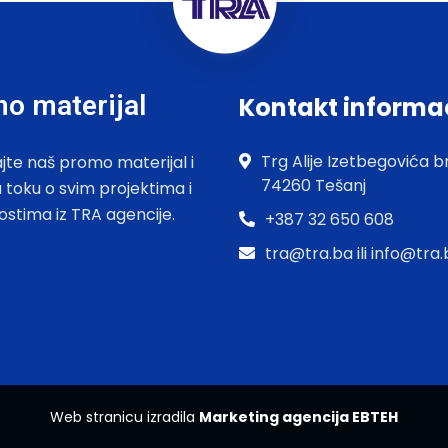
o materijal
Kontakt informa
Trg Alije Izetbegovića br
jte naš promo materijal i
74260 Tešanj
u toku o svim projektima i
ostima iz TRA agencije.
+387 32 650 608
tra@tra.ba ili info@tra
Web stranicu izradila
Marketing agencija EBTEH