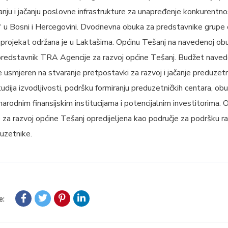
nju i jačanju poslovne infrastrukture za unapređenje konkurentnost
 Bosni i Hercegovini. Dvodnevna obuka za predstavnike grupe o
 projekat održana je u Laktašima. Općinu Tešanj na navedenoj obu
 predstavnik TRA Agencije za razvoj općine Tešanj. Budžet naved
e usmjeren na stvaranje pretpostavki za razvoj i jačanje preduzetn
dija izvodljivosti, podršku formiranju preduzetničkih centara, obu
rodnim finansijskim institucijama i potencijalnim investitorima. 
a razvoj općine Tešanj opredijeljena kao područje za podršku r
uzetnike.
e: