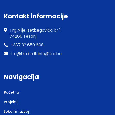
Kontakt informacije
Trg Alije Izetbegovića br 1
74260 Tešanj
+387 32 650 608
tra@tra.ba ili info@tra.ba
Navigacija
Početna
Projekti
Lokalni razvoj