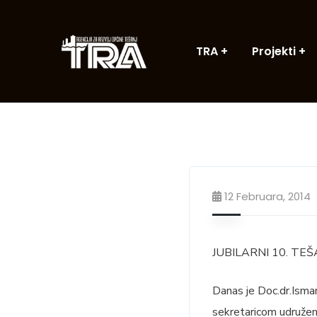
TRA
Projekti
12 Februara, 2014
JUBILARNI 10. TE
Danas je Doc.dr.Isma
sekretaricom udruženj