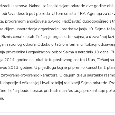
zaciju sajmova. Naime, tešanjski sajam privrede ove godine obilje
 se održava deseti put po redu. U tom smislu TRA Agencija za razv
ocal programom angažovala g.Avdo Hadžiavdić, dugogodišnjeg str
sa ciljem unapređenja organizacije i predstavljanja 10. Sajma teša
 Biznis cenatr Jelah-Tešanj je organizator sajma, a u završnoj fazi
ganizacionog odbora. Odluku o tačnom terminu i lokaciji održavanj
ja privrednika i organizacioni odbor Sajma u narednih 10 dana. Pl
aja 2014. godine na lokalitetu poslovnog centra Ukus, Tešanj sa
ivou 2013. godine. U prijedlogu koji je pripremio konsultant, plani
zatvoreno-otvorenog karaktera. U daljem dijelu sastanka razmotr
li doprinijeti efikasnijoj i kvalitetnijoj realizaciji Sajma privrede.
ćine Tešanj bude nosilac pratećih manifestacija prezentacije pote
ma.