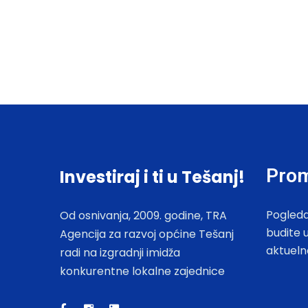
Prom
Investiraj i ti u Tešanj!
Pogleda
Od osnivanja, 2009. godine, TRA
budite 
Agencija za razvoj općine Tešanj
aktueln
radi na izgradnji imidža
konkurentne lokalne zajednice