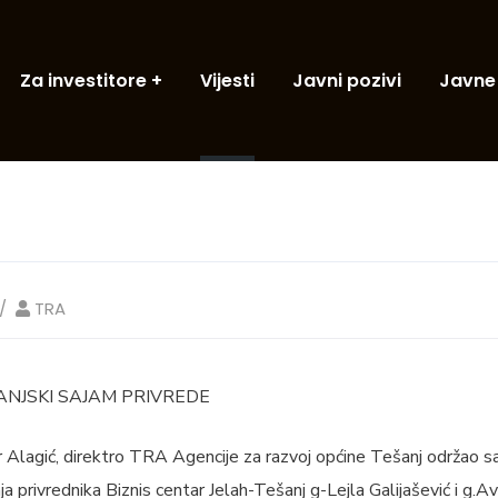
Za investitore
Vijesti
Javni pozivi
Javne
TRA
ŠANJSKI SAJAM PRIVREDE
r Alagić, direktro TRA Agencije za razvoj općine Tešanj održao s
a privrednika Biznis centar Jelah-Tešanj g-Lejla Galijašević i g