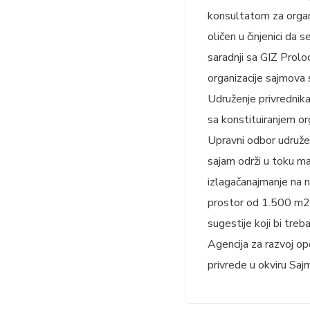
konsultatom za organi
oličen u činjenici da
saradnji sa GIZ Prol
organizacije sajmova 
Udruženje privrednika
sa konstituiranjem or
Upravni odbor udružen
sajam održi u toku m
izlagačanajmanje na n
prostor od 1.500 m2 
sugestije koji bi treba
Agencija za razvoj op
privrede u okviru Saj