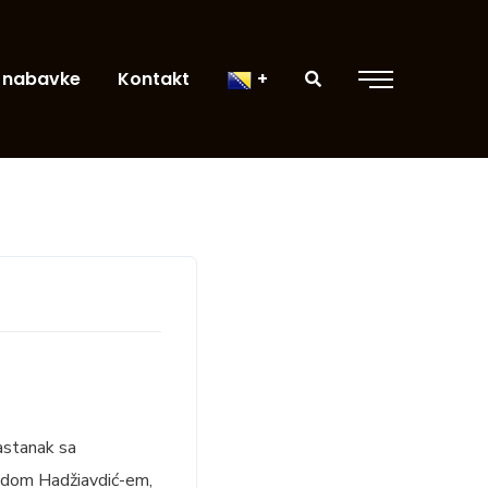
 nabavke
Kontakt
astanak sa
.Avdom Hadžiavdić-em,