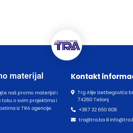
o materijal
Kontakt informa
Trg Alije Izetbegovića br
jte naš promo materijal i
74260 Tešanj
u toku o svim projektima i
ostima iz TRA agencije.
+387 32 650 608
tra@tra.ba ili info@tra