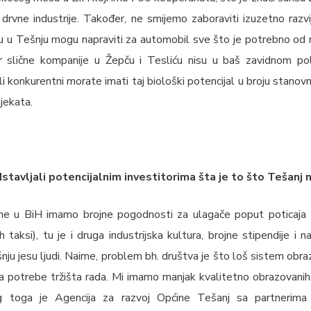
 drvne industrije. Također, ne smijemo zaboraviti izuzetno razvi
ju u Tešnju mogu napraviti za automobil sve što je potrebno od m
r slične kompanije u Žepču i Tesliću nisu u baš zavidnom pol
li konkurentni morate imati taj biološki potencijal u broju stanov
jekata.
stavljali potencijalnim investitorima šta je to što Tešanj 
ine u BiH imamo brojne pogodnosti za ulagače poput poticaja 
 taksi), tu je i druga industrijska kultura, brojne stipendije i n
šnju jesu ljudi. Naime, problem bh. društva je što loš sistem obra
a potrebe tržišta rada. Mi imamo manjak kvalitetno obrazovanih 
g toga je Agencija za razvoj Općine Tešanj sa partnerima 