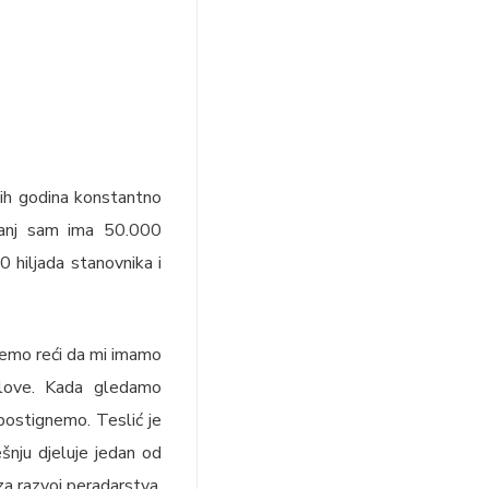
jih godina konstantno
ešanj sam ima 50.000
 hiljada stanovnika i
žemo reći da mi imamo
slove. Kada gledamo
postignemo. Teslić je
šnju djeluje jedan od
za razvoj peradarstva.