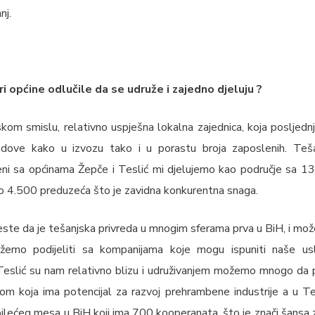
nj.
i općine odlučile da se udruže i zajedno djeluju ?
kom smislu, relativno uspješna lokalna zajednica, koja posljedn
rendove kako u izvozu tako i u porastu broja zaposlenih. T
ženi sa općinama Žepče i Teslić mi djelujemo kao područje sa 130
 4.500 preduzeća što je zavidna konkurentna snaga.
jeste da je tešanjska privreda u mnogim sferama prva u BiH, i mo
ožemo podijeliti sa kompanijama koje mogu ispuniti naše u
i Teslić su nam relativno blizu i udruživanjem možemo mnogo da 
nom koja ima potencijal za razvoj prehrambene industrije a u Te
pilećeg mesa u BiH koji ima 700 kooperanata, što je znači šansa 