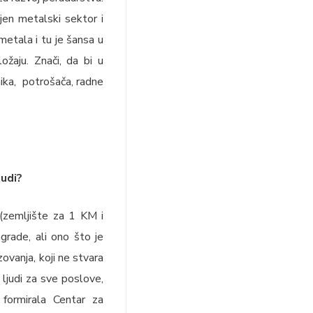
jen metalski sektor i
etala i tu je šansa u
ožaju. Znači, da bi u
nika, potrošača, radne
nudi?
(zemljište za 1 KM i
agrade, ali ono što je
zovanja, koji ne stvara
ljudi za sve poslove,
formirala Centar za