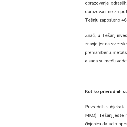
obrazovanje odraslih, 
obrazovani ne za pot
Tešnju zaposleno 460 
Znači, u Tešanj inve
znanje jer na svjets
prehrambenu, metalsku
a sada su među vode
Koliko privrednih s
Privrednih subjekata
MKO). Tešanj jeste m
činjenica da udio op