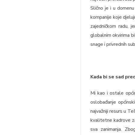
Slično je i u domenu
kompanije koje djelu
zajedničkom radu, je
globalnim okvirima bi
snage i privrednih sub
Kada bi se sad pred
Mi kao i ostale opć
oslobađanje općinskih
najvažniji resurs u Te
kvalitetne kadrove z
sva zanimanja. Zbo