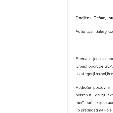
Dođite u Tešanj, bud
Potencijali daljeg ra
Prema ocjenama spec
Group) područje BEAR
u kategoriji najboljih
Područje poslovne i
pokrenuti daljnji 
međuopćinskoj saradnj
i o prednostima koje