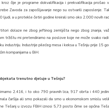
kroz čije je programe dokvalifikacija i prekvalifikacija prošao ve
rebe Zavoda za zapošljavanje nego su ostvarili zaposlenje. Ta
ljudi, a u protekle četiri godine kreirali smo oko 2.000 novih ra
stitori dolaze ne zbog jeftinog zemljišta nego zbog znanja, va
kom tržištu mi pretendiramo na poslove koje ne može svako radit
 industriju. Industrije pilećeg mesa i keksa u Tešnju prije 15 god
ćim kompanijama u BiH.
ubjekata trenutno djeluje u Tešnju?
 imamo 2.416, i to oko 790 pravnih lica, 917 obrta i 440 jedin
ala čaršija ali smo pokazali da smo u ekonomskom smislu velik
ćine Tešanj u izvozu FBiH iznosi 5,73 posto čime se općina Te