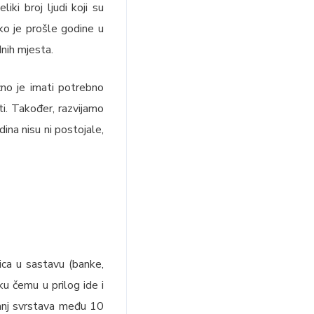
liki broj ljudi koji su
ko je prošle godine u
dnih mjesta.
žno je imati potrebno
i. Također, razvijamo
ina nisu ni postojale,
ica u sastavu (banke,
u čemu u prilog ide i
šanj svrstava među 10