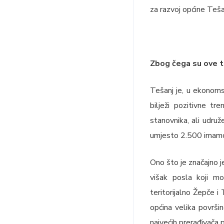
za razvoj općine Teša
Zbog čega su ove tr
Tešanj je, u ekonoms
bilježi pozitivne t
stanovnika, ali udru
umjesto 2.500 imamo
Ono što je značajno 
višak posla koji m
teritorijalno Žepče 
općina velika površi
najvećih prerađivača 