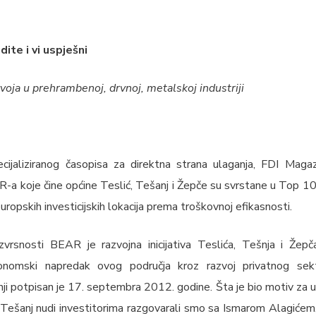
ite i vi uspješni
zvoja u prehrambenoj, drvnoj, metalskoj industriji
ijaliziranog časopisa za direktna strana ulaganja, FDI Magaz
-a koje čine općine Teslić, Tešanj i Žepče su svrstane u Top 10 
 europskih investicijskih lokacija prema troškovnoj efikasnosti.
zvrsnosti BEAR je razvojna inicijativa Teslića, Tešnja i Žepč
ekonomski napredak ovog područja kroz razvoj privatnog se
i potpisan je 17. septembra 2012. godine. Šta je bio motiv za u
 Tešanj nudi investitorima razgovarali smo sa Ismarom Alagićem