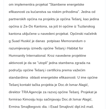
om implementira projekat "Stambene energetske
efikasnosti za kućanstva sa niskim prihodima". Jedna od
partnerskih općina na projektu je općina Tešanj, kao jedina
općina iz Ze-Do Kantona, sa još tri općine iz Tuzlanskog
kantona uključene u navedeni projekat. Općinski načelnik
g.Suad Huskić je danas potpisao Memorandum o
razumijevanju između općine Tešanj i Habitat for
Humnanity International. Kroz navedene projektne
aktivnosti je da se "utopli" jedna stambena zgrada na
području općine Tešanj i certificira prema važećim
standardima oblasti energetske efikasnosti. U ime općine
Tešanj kontakt tačka projekta je Doc.dr.Ismar Alagić,
direktor TRA Agencije za razvoj općine Tešanj. Projekat je
formirao Kimosiju koju sačinjavaju Doc.dr.Ismar Alagić,
Ermina Smajlbegovic dia. i Esad Smajlović dipl.inž.maš.