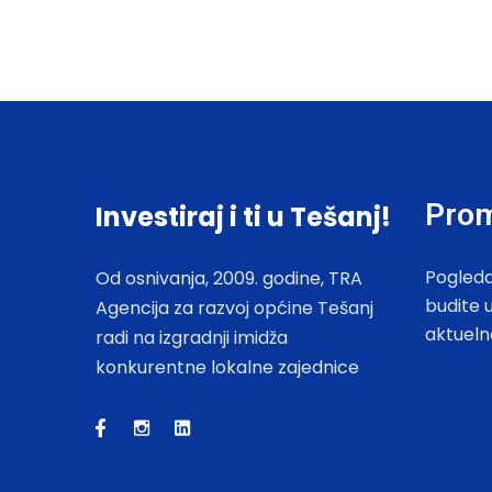
Prom
Investiraj i ti u Tešanj!
Pogleda
Od osnivanja, 2009. godine, TRA
budite 
Agencija za razvoj općine Tešanj
aktueln
radi na izgradnji imidža
konkurentne lokalne zajednice