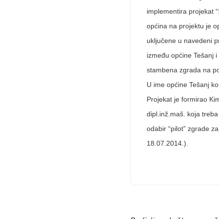
implementira projekat 
općina na projektu je o
uključene u navedeni p
između općine Tešanj i 
stambena zgrada na pod
U ime općine Tešanj kon
Projekat je formirao Ki
dipl.inž.maš. koja treba
odabir “pilot” zgrade z
18.07.2014.).