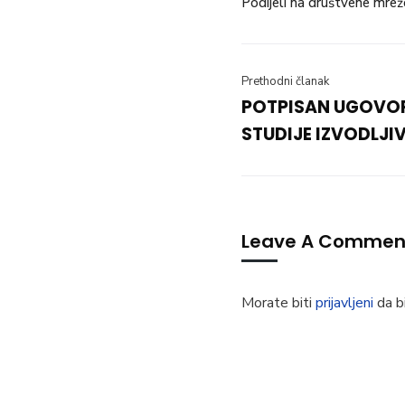
Podijeli na društvene mrež
Prethodni članak
POTPISAN UGOVOR
STUDIJE IZVODLJI
Leave A Commen
Morate biti
prijavljeni
da bi