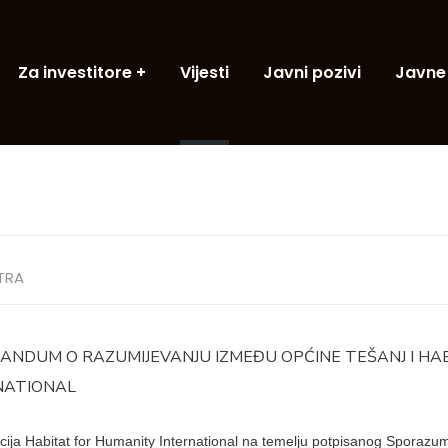
Za investitore
Vijesti
Javni pozivi
Javne
TRA
NDUM O RAZUMIJEVANJU IZMEĐU OPĆINE TEŠANJ I HA
NATIONAL
ija Habitat for Humanity International na temelju potpisanog Sporaz