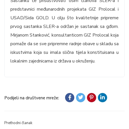
Sastanku će prisustvovati osim članova SLER-a i
predstavnici međunarodnih projekata GIZ Prolocal i
USAD/Sida GOLD. U cilju što kvalitetnije pripreme
prvog sastanka SLER-a održan je sastanak sa gđom.
Mirjanom Stanković, konsultanticom GIZ Prolocal koja
pomaže da se sve pripremne radnje obave u skladu sa
iskustvima koja su imala slična tijela konstituisana u
lokalnim zajednicama iz država u okruženju.
Podijeli na društvene mreže:
Prethodni članak