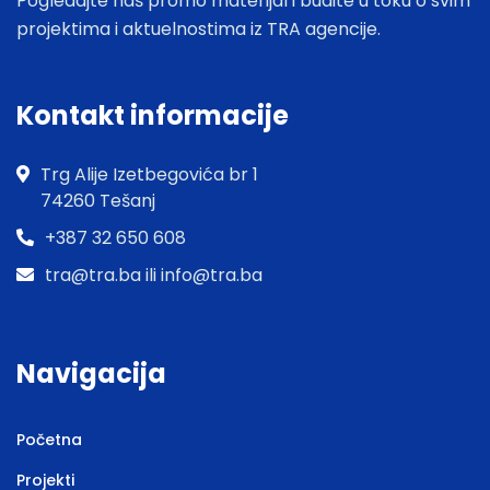
Pogledajte naš promo materijal i budite u toku o svim
projektima i aktuelnostima iz TRA agencije.
Kontakt informacije
Trg Alije Izetbegovića br 1
74260 Tešanj
+387 32 650 608
tra@tra.ba ili info@tra.ba
Navigacija
Početna
Projekti