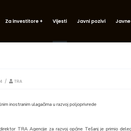
Za investitore
Vijesti
Javni pozivi
Javne
14
TRA
lnim inostranim ulagačima u razvoj poljoprivrede
 direktor TRA Agencije za razvoj općine Tešanj je primio deleg