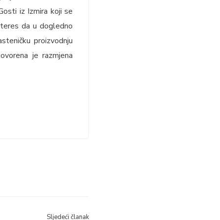
osti iz Izmira koji se
interes da u dogledno
asteničku proizvodnju
govorena je razmjena
Sljedeći članak