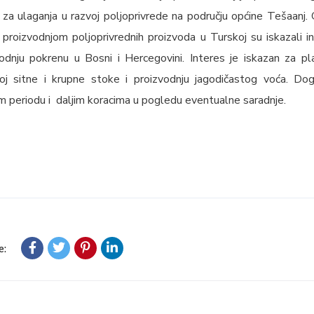
 za ulaganja u razvoj poljoprivrede na području općine Tešaanj. G
 proizvodnjom poljoprivrednih proizvoda u Turskoj su iskazali 
vodnju pokrenu u Bosni i Hercegovini. Interes je iskazan za pl
oj sitne i krupne stoke i proizvodnju jagodičastog voća. Do
m periodu i daljim koracima u pogledu eventualne saradnje.
e: