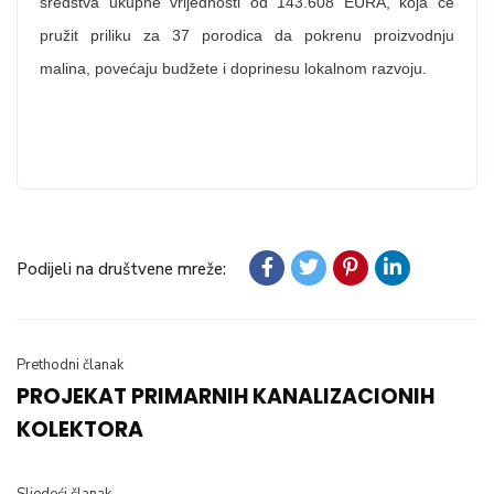
sredstva ukupne vrijednosti od 143.608 EURA, koja će
pružit priliku za 37 porodica da pokrenu proizvodnju
malina, povećaju budžete i doprinesu lokalnom razvoju.
Podijeli na društvene mreže:
Prethodni članak
PROJEKAT PRIMARNIH KANALIZACIONIH
KOLEKTORA