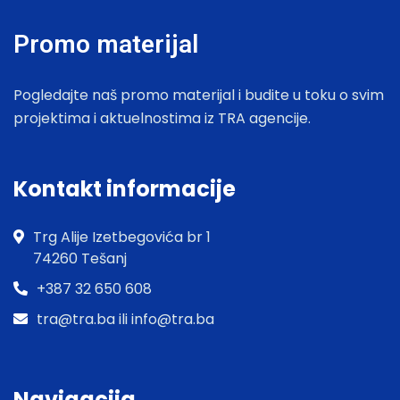
Promo materijal
Pogledajte naš promo materijal i budite u toku o svim
projektima i aktuelnostima iz TRA agencije.
Kontakt informacije
Trg Alije Izetbegovića br 1
74260 Tešanj
+387 32 650 608
tra@tra.ba ili info@tra.ba
Navigacija