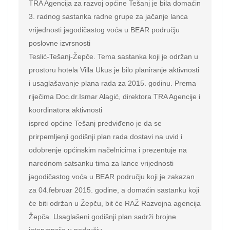
TRA Agencija za razvoj općine Tešanj je bila domaćin 
3. radnog sastanka radne grupe za jačanje lanca 
vrijednosti jagodičastog voća u BEAR području 
poslovne izvrsnosti

Teslić-Tešanj-Žepče. Tema sastanka koji je održan u 
prostoru hotela Villa Ukus je bilo planiranje aktivnosti 
i usaglašavanje plana rada za 2015. godinu. Prema 
riječima Doc.dr.Ismar Alagić, direktora TRA Agencije i 
koordinatora aktivnosti

ispred općine Tešanj predviđeno je da se 
prirpemljenji godišnji plan rada dostavi na uvid i 
odobrenje općinskim načelnicima i prezentuje na 
narednom satsanku tima za lance vrijednosti 
jagodičastog voća u BEAR području koji je zakazan 
za 04.februar 2015. godine, a domaćin sastanku koji 
će biti održan u Žepču, bit će RAŽ Razvojna agencija 
Žepča. Usaglašeni godišnji plan sadrži brojne 