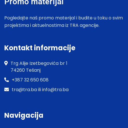
Promo materijal
Pogledajte naš promo materijal i budite u toku o svim
projektima i aktuelnostima iz TRA agencije.
Kontakt informacije
Trg Alije Izetbegovića br 1
74260 Tešanj
+387 32 650 608
tra@tra.ba ili info@tra.ba
Navigacija