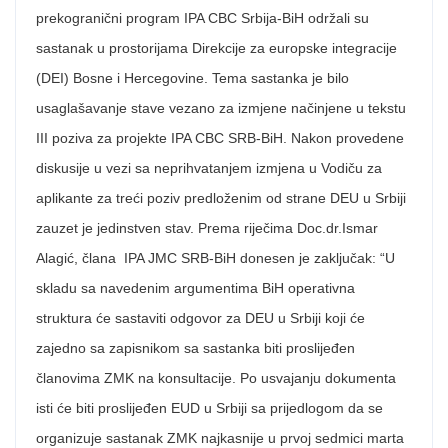
prekogranični program IPA CBC Srbija-BiH održali su
sastanak u prostorijama Direkcije za europske integracije
(DEI) Bosne i Hercegovine. Tema sastanka je bilo
usaglašavanje stave vezano za izmjene načinjene u tekstu
III poziva za projekte IPA CBC SRB-BiH. Nakon provedene
diskusije
u vezi sa neprihvatanjem izmjena u Vodiču za
aplikante za treći poziv predloženim od strane DEU u Srbiji
zauzet je jedinstven stav. Prema riječima Doc.dr.Ismar
Alagić, člana IPA JMC SRB-BiH donesen je zaključak: “
U
skladu sa navedenim argumentima BiH operativna
struktura će sastaviti odgovor za DEU u Srbiji koji će
zajedno sa zapisnikom sa sastanka biti proslijeđen
članovima ZMK na konsultacije. Po usvajanju dokumenta
isti će biti proslijeđen EUD u Srbiji sa prijedlogom da se
organizuje sastanak ZMK najkasnije u prvoj sedmici marta