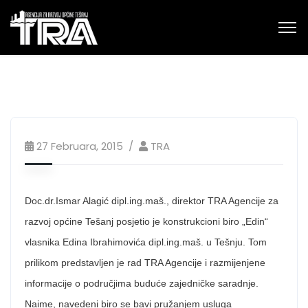
27 Februara, 2015
TRA
Doc.dr.Ismar Alagić dipl.ing.maš., direktor TRA Agencije za
razvoj općine Tešanj posjetio je konstrukcioni biro „Edin“
vlasnika Edina Ibrahimovića dipl.ing.maš. u Tešnju. Tom
prilikom predstavljen je rad TRA Agencije i razmijenjene
informacije o područjima buduće zajedničke saradnje.
Naime, navedeni biro se bavi pružanjem usluga