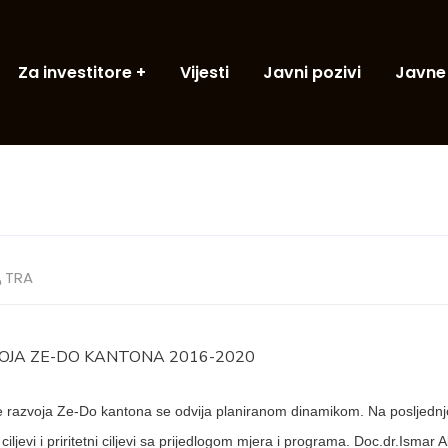
Za investitore
Vijesti
Javni pozivi
Javne
TRA
OJA ZE-DO KANTONA 2016-2020
je razvoja Ze-Do kantona se odvija planiranom dinamikom. Na posljednjo
 ciljevi i priritetni ciljevi sa prijedlogom mjera i programa. Doc.dr.Ismar 