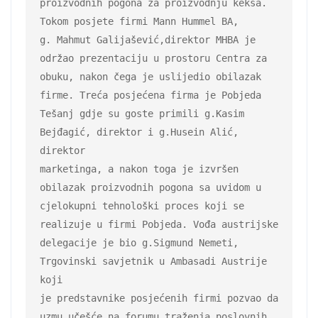
proizvodnih pogona za proizvodnju keksa. 
Tokom posjete firmi Mann Hummel BA,

g. Mahmut Galijašević,direktor MHBA je 
održao prezentaciju u prostoru Centra za

obuku, nakon čega je uslijedio obilazak 
firme. Treća posjećena firma je Pobjeda

Tešanj gdje su goste primili g.Kasim 
Bejđagić, direktor i g.Husein Alić, 
direktor

marketinga, a nakon toga je izvršen 
obilazak proizvodnih pogona sa uvidom u

cjelokupni tehnološki proces koji se 
realizuje u firmi Pobjeda. Vođa austrijske

delegacije je bio g.Sigmund Nemeti, 
Trgovinski savjetnik u Ambasadi Austrije 
koji

je predstavnike posjećenih firmi pozvao da 
uzmu učešće na forumu traženja poslovnih
