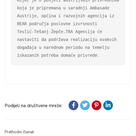
Riječ je o posjeti austrijskih privrednika 
koja je pripremana u saradnji Ambasade

Austrije, općina i razvojnih agencija iz 
BEAR područja poslovne izvrsnosti

Teslić-Tešanj-Žepče.TRA Agencija će 
nastaviti da podržava realizaciju ovakvih

događaja u narednom periodu na temelju 
iskazanih potreba domaće privrede.
Podijeli na društvene mreže:
Prethodni članak