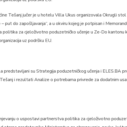
ćine Tešanj jučer je u hotelu Villa Ukus organizovala Okrugli sto
– put do zapošljavanja“, a u okviru kojeg je potpisan i Memoran
 politika za cjeloživotno poduzetničko učenje u Ze-Do kantonu k
ganizacija uz podršku EU.
a predstavljani su Strategija poduzetničkog učenja i ELES.BA pr
 Tešanj i rezultati Analize o potrebama privrede za dodatnim us
vanju o uspostavi partnerstva politika za cjeloživotno poduze