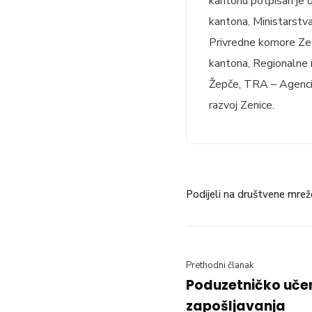
kantonu potpisan je o
kantona, Ministarstv
Privredne komore Ze
kantona, Regionalne 
Žepče, TRA – Agencij
razvoj Zenice.
Podijeli na društvene mrež
Prethodni članak
Poduzetničko učen
zapošljavanja