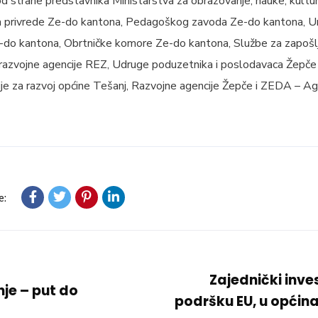
d strane predstavnika Ministarstva za obrazovanje, nauke, kultu
a privrede Ze-do kantona, Pedagoškog zavoda Ze-do kantona, Uni
-do kantona, Obrtničke komore Ze-do kantona, Službe za zapošl
razvojne agencije REZ, Udruge poduzetnika i poslodavaca Žepče 
e za razvoj općine Tešanj, Razvojne agencije Žepče i ZEDA – Ag
e:
Zajednički inves
je – put do
podršku EU, u općina