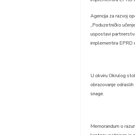
Agencija za razvoj op
„Poduzetničko učenje 
uspostavi partnerstva
implementira EPRD or
U okviru Okrulog stol
obrazovanje odraslih
snage.
Memorandum o razumje