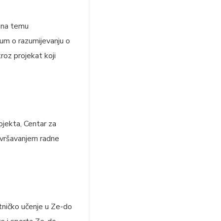
l na temu
dum o razumijevanju o
roz projekat koji
ojekta, Centar za
avršavanjem radne
tničko učenje u Ze-do