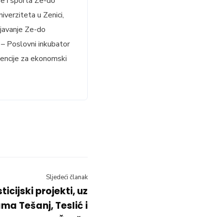
re i sporta Ze-do
verziteta u Zenici,
javanje Ze-do
– Poslovni inkubator
encije za ekonomski
Sljedeći članak
ticijski projekti, uz
ma Tešanj, Teslić i