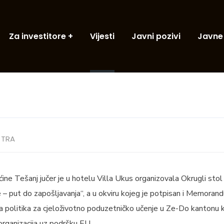
Za investitore
Vijesti
Javni pozivi
Javne
TRA
ćine Tešanj jučer je u hotelu Villa Ukus organizovala Okrugli sto
– put do zapošljavanja“, a u okviru kojeg je potpisan i Memoran
 politika za cjeloživotno poduzetničko učenje u Ze-Do kantonu k
ganizacija uz podršku EU.