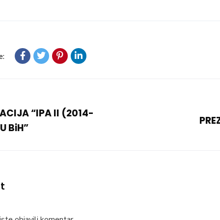
e:
IJA “IPA II (2014-
PRE
U BiH”
t
ste objavili komentar.