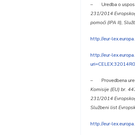
– Uredba o uspostav
231/2014 Evropskog 
pomoći (IPA II), Služ
http://eur-lex.eu
http://eur-lex.euro
uri=CELEX:32014
– Provedbena uredba 
Komisije (EU) br. 4
231/2014 Evropskog p
Službeni list Evrops
http://eur-lex.eu