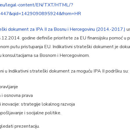
pa.eu/legal-content/EN/TXT/HTML/?
R0447&qid=1429090895924&from=HR
ški dokument za IPA II za Bosnu i Hercegovinu (2014.-2017.)
us
.12.2014. godine definiše prioritete za EU finansijsku pomoć 
enom putu pristupanja EU. Indikativni strateški dokument je do
n u konsultacijama sa Bosnom i Hercegovinom.
čeni u Indikativni strateški dokument za moguću IPA II podršku su:
pravljanje
 i osnovna prava
 inovacije: strategije lokalnog razvoja
ošljavanje i socijalne politike.
ledati prezentaciju.