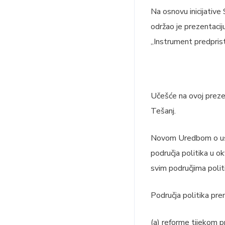
Na osnovu inicijative
održao je prezentaci
„Instrument predpris
Učešće na ovoj prezen
Tešanj.
Novom Uredbom o uspo
područja politika u ok
svim područjima polit
Područja politika pre
(a) reforme tijekom pr