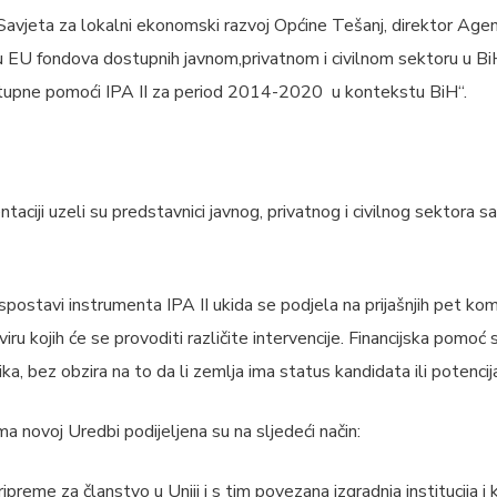
 Savjeta za lokalni ekonomski razvoj Općine Tešanj, direktor Agen
ju EU fondova dostupnih javnom,privatnom i civilnom sektoru u B
tupne pomoći IPA II za period 2014-2020 u kontekstu BiH“.
taciji uzeli su predstavnici javnog, privatnog i civilnog sektora s
stavi instrumenta IPA II ukida se podjela na prijašnjih pet ko
viru kojih će se provoditi različite intervencije. Financijska pomoć
ika, bez obzira na to da li zemlja ima status kandidata ili potenc
ma novoj Uredbi podijeljena su na sljedeći način:
ipreme za članstvo u Uniji i s tim povezana izgradnja institucija i 