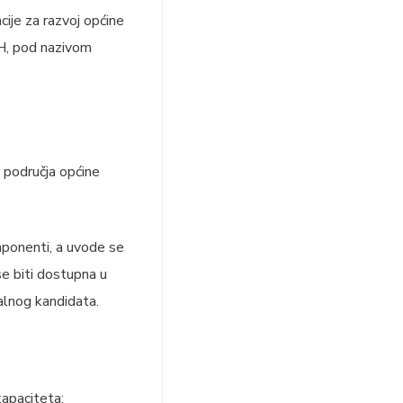
cije za razvoj općine
iH, pod nazivom
a područja općine
mponenti, a uvode se
 se biti dostupna u
ijalnog kandidata.
kapaciteta;