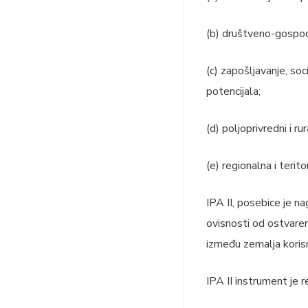
(b) društveno-gospoda
(c) zapošljavanje, soc
potencijala;
(d) poljoprivredni i rur
(e) regionalna i terito
IPA II, posebice je na
ovisnosti od ostvaren
između zemalja korisn
IPA II instrument je 