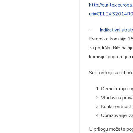
http://eur-lex.euro
uri=CELEX:32014
–
Indikativni strate
Evropske komisije 15
za podršku BiH na nj
komisije, pripremlje
Sektori koji su uklju
Demokratija i u
Vladavina prava
Konkurentnost i
Obrazovanje, zap
U prilogu možete pog