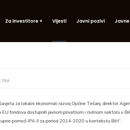
Za investitore
Vijesti
Javni pozivi
Javne
TRA
 Savjeta za lokalni ekonomski razvoj Općine Tešanj, direktor Agen
ju EU fondova dostupnih javnom,privatnom i civilnom sektoru u B
tupne pomoći IPA II za period 2014-2020 u kontekstu BiH“.