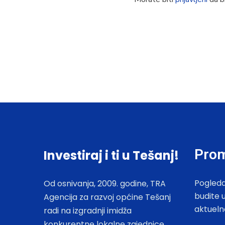
Prom
Investiraj i ti u Tešanj!
Pogleda
Od osnivanja, 2009. godine, TRA
budite 
Agencija za razvoj općine Tešanj
aktueln
radi na izgradnji imidža
konkurentne lokalne zajednice