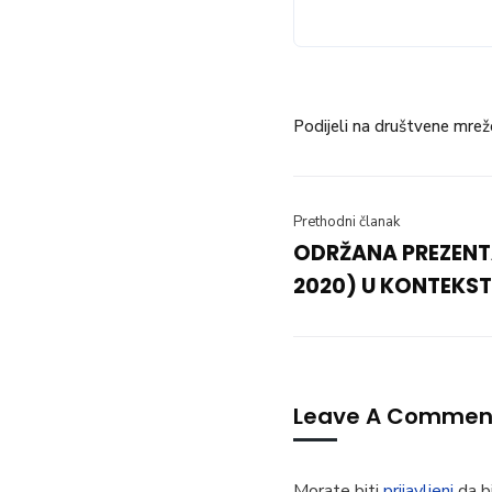
Podijeli na društvene mrež
Prethodni članak
ODRŽANA PREZENTAC
2020) U KONTEKST
Leave A Commen
Morate biti
prijavljeni
da bi