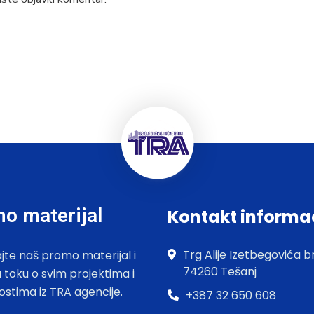
o materijal
Kontakt informa
Trg Alije Izetbegovića br
jte naš promo materijal i
74260 Tešanj
u toku o svim projektima i
ostima iz TRA agencije.
+387 32 650 608