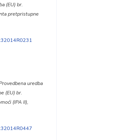
ba (EU) br.
nta pretpristupne
EX:32014R0231
Provedbena uredba
e (EU) br.
oći (IPA II),
EX:32014R0447