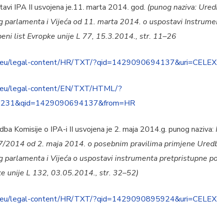
i IPA II usvojena je.11. marta 2014. god.
(punog naziva: Ured
parlamenta i Vijeća od 11. marta 2014. o uspostavi Instrume
beni list Evropke unije L 77, 15.3.2014., str. 11–26
ropa.eu/legal-content/HR/TXT/?qid=1429090694137&uri=CEL
pa.eu/legal-content/EN/TXT/HTML/?
R0231&qid=1429090694137&from=HR
Komisije o IPA-i II usvojena je 2. maja 2014.g. punog naziva:
47/2014 оd 2. maja 2014. o posebnim pravilima primjene Uredb
arlamenta i Vijeća o uspostavi instrumenta pretpristupne pom
ke unije L 132, 03.05.2014., str. 32–52)
ropa.eu/legal-content/HR/TXT/?qid=1429090895924&uri=CEL