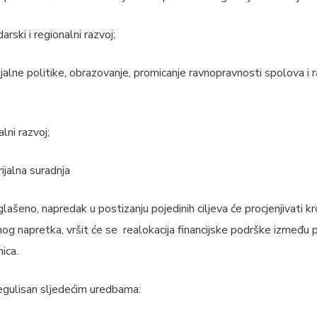
rski i regionalni razvoj;
ijalne politike, obrazovanje, promicanje ravnopravnosti spolova i r
alni razvoj;
rijalna suradnja
glašeno, napredak u postizanju pojedinih ciljeva će procjenjivati kro
og napretka, vršit će se realokacija financijske podrške između 
ica.
regulisan sljedećim uredbama: