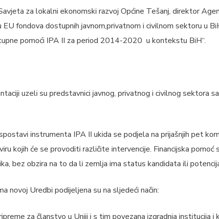
 Savjeta za lokalni ekonomski razvoj Općine Tešanj, direktor Agen
ju EU fondova dostupnih javnom,privatnom i civilnom sektoru u B
tupne pomoći IPA II za period 2014-2020 u kontekstu BiH“.
taciji uzeli su predstavnici javnog, privatnog i civilnog sektora s
stavi instrumenta IPA II ukida se podjela na prijašnjih pet ko
viru kojih će se provoditi različite intervencije. Financijska pomoć
ika, bez obzira na to da li zemlja ima status kandidata ili potenc
ma novoj Uredbi podijeljena su na sljedeći način:
ipreme za članstvo u Uniji i s tim povezana izgradnja institucija i 