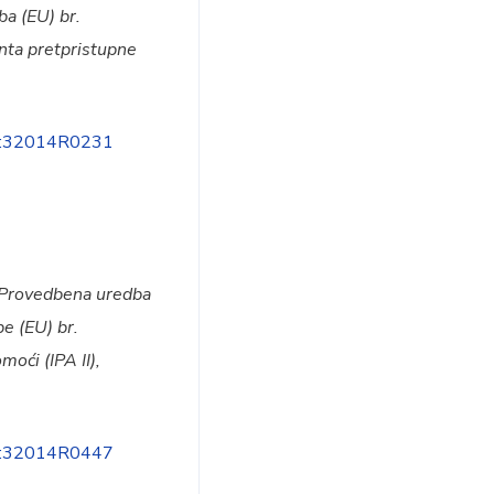
ba (EU) br.
nta pretpristupne
EX:32014R0231
Provedbena uredba
e (EU) br.
oći (IPA II),
EX:32014R0447