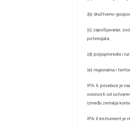
(b) društveno-gospoda
(c) zapošljavanje, soc
potencijala;
(d) poljoprivredni i rur
(e) regionalna i terito
IPA II, posebice je na
ovisnosti od ostvaren
između zemalja korisn
IPA II instrument je 