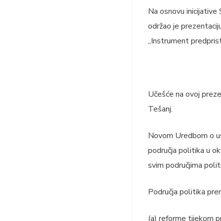
Na osnovu inicijative
održao je prezentaci
„Instrument predpris
Učešće na ovoj prezen
Tešanj.
Novom Uredbom o uspo
područja politika u ok
svim područjima polit
Područja politika pre
(a) reforme tijekom pr