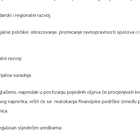
rski i regionalni razvoj;
ijalne politike, obrazovanje, promicanje ravnopravnosti spolova i r
alni razvoj;
rijalna suradnja
glašeno, napredak u postizanju pojedinih ciljeva će procjenjivati kro
og napretka, vršit će se realokacija financijske podrške između 
ica.
regulisan sljedećim uredbama: