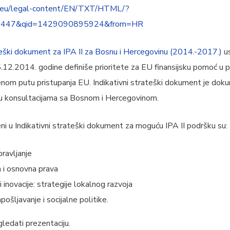
pa.eu/legal-content/EN/TXT/HTML/?
R0447&qid=1429090895924&from=HR
ški dokument za IPA II za Bosnu i Hercegovinu (2014.-2017.)
us
.12.2014. godine definiše prioritete za EU finansijsku pomoć 
enom putu pristupanja EU. Indikativni strateški dokument je do
n u konsultacijama sa Bosnom i Hercegovinom.
čeni u Indikativni strateški dokument za moguću IPA II podršku su:
pravljanje
 i osnovna prava
 inovacije: strategije lokalnog razvoja
ošljavanje i socijalne politike.
ledati prezentaciju.