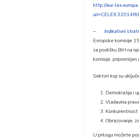
http://eur-lex.euro
uri=CELEX:32014
–
Indikativni strate
Evropske komisije 15
za podršku BiH na nj
komisije, pripremlje
Sektori koji su uklju
Demokratija i u
Vladavina prava
Konkurentnost i
Obrazovanje, zap
U prilogu možete pog