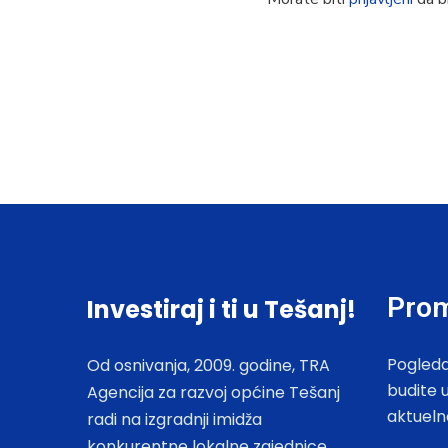
Prom
Investiraj i ti u Tešanj!
Pogleda
Od osnivanja, 2009. godine, TRA
budite 
Agencija za razvoj općine Tešanj
aktueln
radi na izgradnji imidža
konkurentne lokalne zajednice