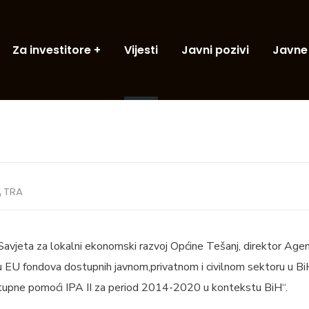
Za investitore
Vijesti
Javni pozivi
Javne
TRA
 Savjeta za lokalni ekonomski razvoj Općine Tešanj, direktor Agen
ju EU fondova dostupnih javnom,privatnom i civilnom sektoru u B
tupne pomoći IPA II za period 2014-2020 u kontekstu BiH“.