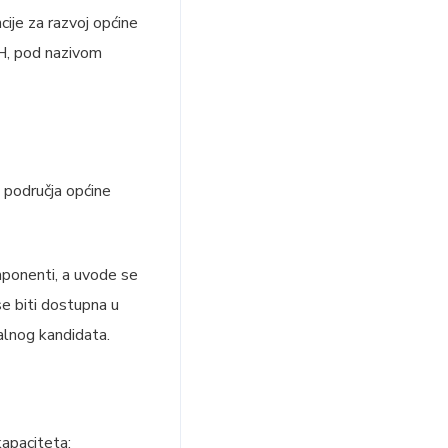
cije za razvoj općine
iH, pod nazivom
a područja općine
mponenti, a uvode se
 se biti dostupna u
ijalnog kandidata.
kapaciteta;