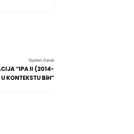
Sljedeći članak
IJA “IPA II (2014-
 U KONTEKSTU BiH”