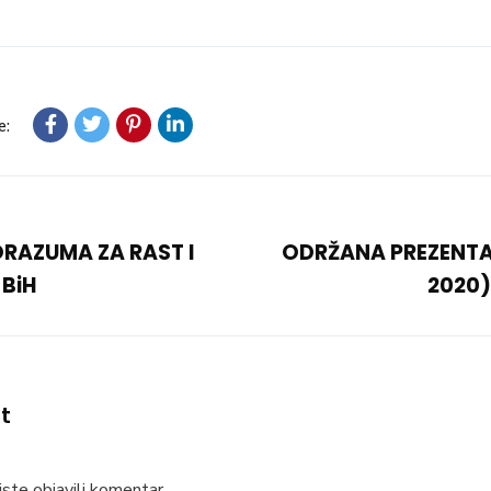
e:
RAZUMA ZA RAST I
ODRŽANA PREZENTAC
BiH
2020)
t
ste objavili komentar.