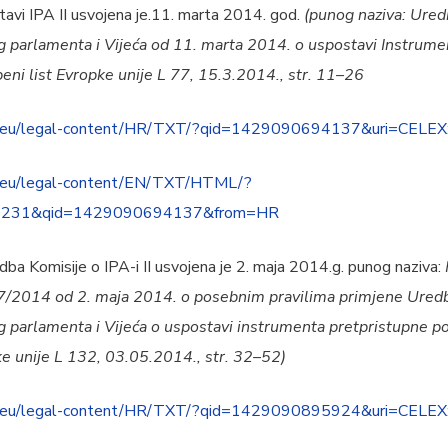
i IPA II usvojena je.11. marta 2014. god.
(punog naziva: Ured
parlamenta i Vijeća od 11. marta 2014. o uspostavi Instrume
beni list Evropke unije L 77, 15.3.2014., str. 11–26
ropa.eu/legal-content/HR/TXT/?qid=1429090694137&uri=CEL
pa.eu/legal-content/EN/TXT/HTML/?
R0231&qid=1429090694137&from=HR
Komisije o IPA-i II usvojena je 2. maja 2014.g. punog naziva:
47/2014 оd 2. maja 2014. o posebnim pravilima primjene Uredb
arlamenta i Vijeća o uspostavi instrumenta pretpristupne pom
ke unije L 132, 03.05.2014., str. 32–52)
ropa.eu/legal-content/HR/TXT/?qid=1429090895924&uri=CEL