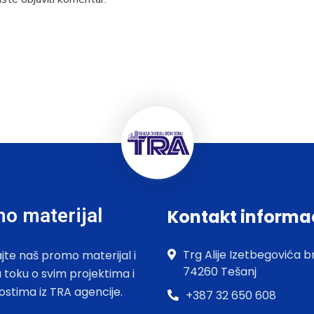
o materijal
Kontakt informa
Trg Alije Izetbegovića br
jte naš promo materijal i
74260 Tešanj
u toku o svim projektima i
ostima iz TRA agencije.
+387 32 650 608