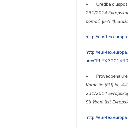
– Uredba o uspostav
231/2014 Evropskog 
pomoći (IPA II), Služ
http://eur-lex.eu
http://eur-lex.euro
uri=CELEX:32014
– Provedbena uredba 
Komisije (EU) br. 4
231/2014 Evropskog p
Službeni list Evrops
http://eur-lex.eu