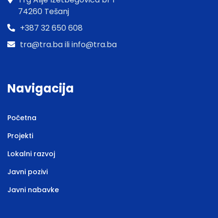
74260 Tešanj
+387 32 650 608
tra@tra.ba ili info@tra.ba
Navigacija
Početna
Projekti
Lokalni razvoj
Javni pozivi
Javni nabavke