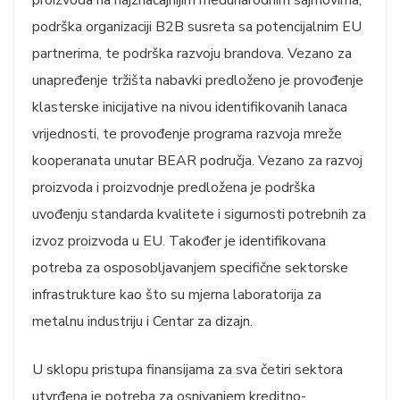
proizvoda na najznačajnijim međunarodnim sajmovima,
podrška organizaciji B2B susreta sa potencijalnim EU
partnerima, te podrška razvoju brandova. Vezano za
unapređenje tržišta nabavki predloženo je provođenje
klasterske inicijative na nivou identifikovanih lanaca
vrijednosti, te provođenje programa razvoja mreže
kooperanata unutar BEAR područja. Vezano za razvoj
proizvoda i proizvodnje predložena je podrška
uvođenju standarda kvalitete i sigurnosti potrebnih za
izvoz proizvoda u EU. Također je identifikovana
potreba za osposobljavanjem specifične sektorske
infrastrukture kao što su mjerna laboratorija za
metalnu industriju i Centar za dizajn.
U sklopu pristupa finansijama za sva četiri sektora
utvrđena je potreba za osnivanjem kreditno-