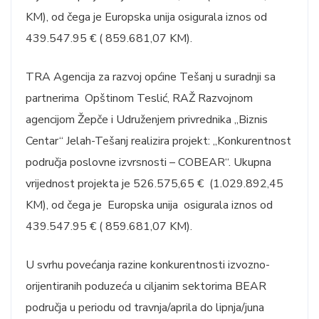
KM), od čega je Europska unija osigurala iznos od
439.547.95 € ( 859.681,07 KM).
TRA Agencija za razvoj općine Tešanj u suradnji sa
partnerima Opštinom Teslić, RAŽ Razvojnom
agencijom Žepče i Udruženjem privrednika „Biznis
Centar“ Jelah-Tešanj realizira projekt: „Konkurentnost
područja poslovne izvrsnosti – COBEAR“. Ukupna
vrijednost projekta je 526.575,65 € (1.029.892,45
KM), od čega je Europska unija osigurala iznos od
439.547.95 € ( 859.681,07 KM).
U svrhu povećanja razine konkurentnosti izvozno-
orijentiranih poduzeća u ciljanim sektorima BEAR
područja u periodu od travnja/aprila do lipnja/juna