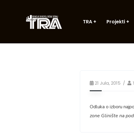
TRA
Projekti
21 Jula, 2015
Odluka o izboru najp
zone Glinište na po