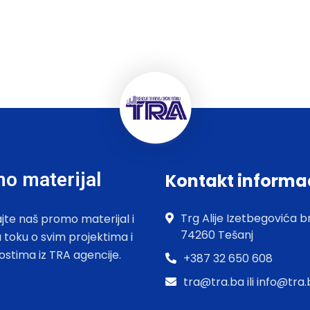
o materijal
Kontakt informa
Trg Alije Izetbegovića br
jte naš promo materijal i
74260 Tešanj
u toku o svim projektima i
ostima iz TRA agencije.
+387 32 650 608
tra@tra.ba ili info@tra