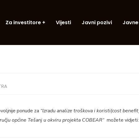
Za investitore
Vijesti
Javni pozivi
Javne
TRA
ovoljnije ponude za
“Izradu analize troškova i koristi(cost benefi
dručju općine Tešanj u okviru projekta COBEAR“
možete vidjeti