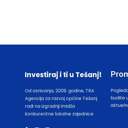
Prom
Investiraj i ti u Tešanj!
Pogleda
Od osnivanja, 2009. godine, TRA
budite 
Agencija za razvoj općine Tešanj
aktueln
radi na izgradnji imidža
konkurentne lokalne zajednice