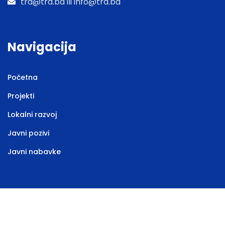
tra@tra.ba ili info@tra.ba
Navigacija
Početna
Projekti
Lokalni razvoj
Javni pozivi
Javni nabavke
Web stranicu izradila
Marketing agencija EBTEH