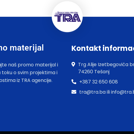
o materijal
Kontakt informa
Trg Alije Izetbegovića br
jte naš promo materijal i
74260 Tešanj
u toku o svim projektima i
ostima iz TRA agencije.
+387 32 650 608
tra@tra.ba ili info@tra