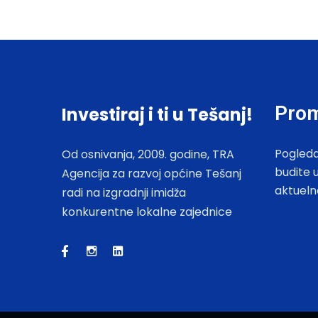
Prom
Investiraj i ti u Tešanj!
Pogleda
Od osnivanja, 2009. godine, TRA
budite 
Agencija za razvoj općine Tešanj
aktueln
radi na izgradnji imidža
konkurentne lokalne zajednice