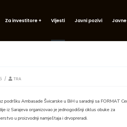
Za investitore
Vijesti
Javni pozivi
Javne
5
TRA
a uz podršku Ambasade Švicarske u BiH u saradnji sa FORMAT C
dije iz Sarajeva organizovao je jednogodišnji ciklus obuke za
erstvo u proizvodnji namještaja i drvopreradi.