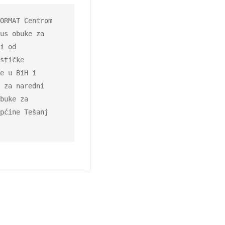
ORMAT Centrom

us obuke za

i od

stičke

e u BiH i

 za naredni

buke za

pćine Tešanj
