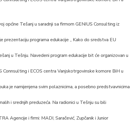
oj općine Tešanj u saradnji sa firmom GENIUS Consulting iz
 je prezentaciju programa edukacije „ Kako do sredstva EU
ešanj u Tešnju. Navedeni program edukacije bit će organizovan u
S Connsulting i ECOS centra Vanjskotrgovinske komore BiH u
uka je namijenjena svim polaznicima, a posebno predstvavnicima
alih i srednjih preduzeća. Na radionici u Tešnju su bili
TRA Agencije i firmi: MADI, Saračević, Zupčanik i Junior