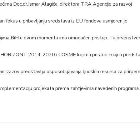
ečima Doc.dr.Ismar Alagića, direktora TRA Agencije za razvoj
n fokus u pribavljanju sredstava iz EU fondova usmjeren je
jima BiH u ovom momentu ima omogućen pristup. Tu prvenstve
 HORIZONT 2014-2020 i COSME kojima pristup imaju i predstav
 izazov predstavlja osposobljavanja ljudskih resursa za prirpe
 i implementaciju projekata prema zahtjevima navedenih programa