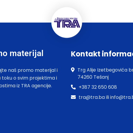
o materijal
Kontakt informa
Trg Alije Izetbegovića br
jte naš promo materijal i
74260 Tešanj
u toku o svim projektima i
ostima iz TRA agencije.
+387 32 650 608
tra@tra.ba ili info@tra