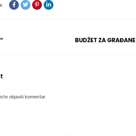
e:
“
BUDŽET ZA GRAĐANE
t
ste objavili komentar.