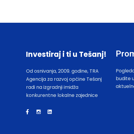
Prom
Investiraj i ti u Tešanj!
Pogleda
Od osnivanja, 2009. godine, TRA
budite 
Agencija za razvoj općine Tešanj
aktueln
radi na izgradnji imidža
konkurentne lokalne zajednice