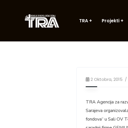
TRA
Projekti
2 Oktobra, 2015
TRA Agencija za razv
Sarajeva organizoval
fondova“ u Sali OV T
saradnji firme GENIU