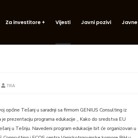
Za investitore
Vijesti
Javni pozivi
Javne
TRA
oj općine Tešanj u saradnji sa firmom GENIUS Consulting iz
a je prezentaciju programa edukacije „ Kako do sredstva EU
ešanj u Tešnju. Navedeni program edukacije bit će organizovan u
S Connsulting i ECOS centra Vanjskotrgovinske komore BiH u