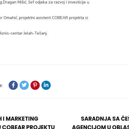
.Dragan Mišić, šef odjeka za razvoj i investicije u
er Omahić, projektni asistent COBEAR projekta iz
iznis-centar Jelah-Tešanj.
e:
 I MARKETING
SARADNJA SA Č
U COBEAR PROJEKTU
AGENCIJOM U OBLAS