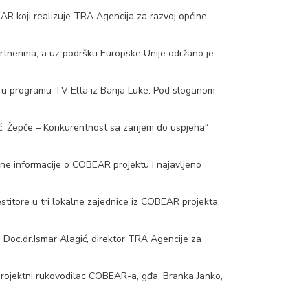
AR koji realizuje TRA Agencija za razvoj općine
artnerima, a uz podršku Europske Unije održano je
a u programu TV Elta iz Banja Luke. Pod sloganom
ć, Žepče – Konkurentnost sa zanjem do uspjeha“
ne informacije o COBEAR projektu i najavljeno
stitore u tri lokalne zajednice iz COBEAR projekta.
i: Doc.dr.Ismar Alagić, direktor TRA Agencije za
 projektni rukovodilac COBEAR-a, gđa. Branka Janko,