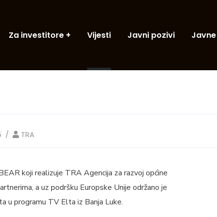
Za investitore
Vijesti
Javni pozivi
Javne
5
TRA
BEAR koji realizuje TRA Agencija za razvoj općine
partnerima, a uz podršku Europske Unije održano je
kta u programu TV Elta iz Banja Luke.