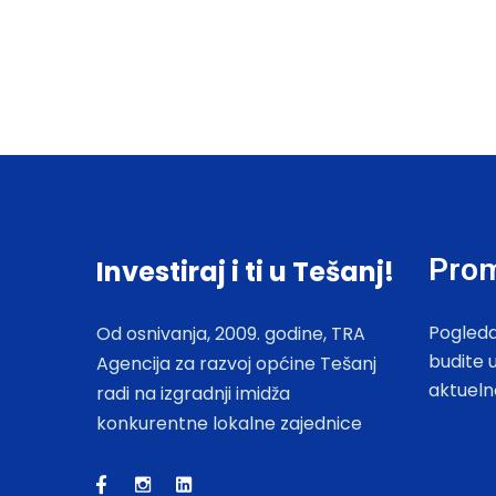
Prom
Investiraj i ti u Tešanj!
Pogleda
Od osnivanja, 2009. godine, TRA
budite 
Agencija za razvoj općine Tešanj
aktueln
radi na izgradnji imidža
konkurentne lokalne zajednice