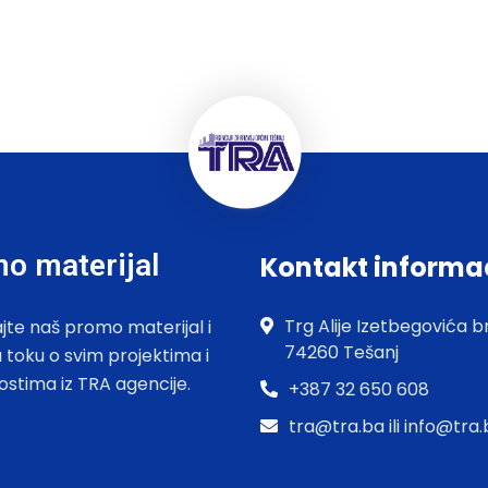
o materijal
Kontakt informa
Trg Alije Izetbegovića br
jte naš promo materijal i
74260 Tešanj
u toku o svim projektima i
ostima iz TRA agencije.
+387 32 650 608
tra@tra.ba ili info@tra