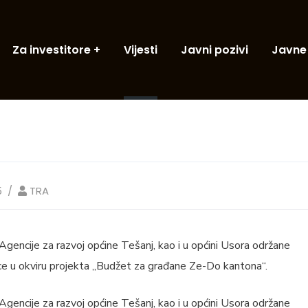
Za investitore
Vijesti
Javni pozivi
Javne
5
TRA
encije za razvoj općine Tešanj, kao i u općini Usora održane
ice u okviru projekta „Budžet za građane Ze-Do kantona“.
encije za razvoj općine Tešanj, kao i u općini Usora održane