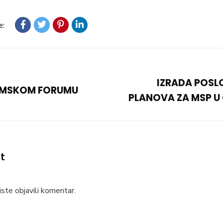
e:
IZRADA POSL
OMSKOM FORUMU
PLANOVA ZA MSP U
t
ste objavili komentar.