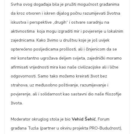
Svrha ovog događaja bila je pružiti mogućnost građanima
da kroz otvoren i iskren dijalog počnu razumijevati životna
iskustva i perspektive „drugih“ i ostvare saradnju na
aktivnostima koja mogu izgraditi mir i povjerenje u lokalnim
zajednicama. Kako živimo u društvu koje je još uvijek
opterećeno posljedicama prošlosti, ali i činjenicom da se
mir konstantno ugrožava deljem svijeta, zajednički moramo
afirmisati vrijednosti mira kao naše civilizacijske ali i lične
odgovornosti. Samo tako možemo kreirati život bez
strahova, uz međusobno poštivanje, razumijevanje i
povjerenje, ali i solidarnost kao sastavni dio naše filozofije
života.
Moderator okruglog stola je bio
Vehid Šehić
, Forum
građana Tuzla (partner u okviru projekta PRO-Budućnost),