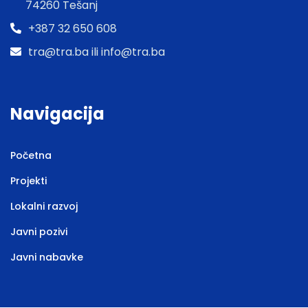
74260 Tešanj
+387 32 650 608
tra@tra.ba ili info@tra.ba
Navigacija
Početna
Projekti
Lokalni razvoj
Javni pozivi
Javni nabavke