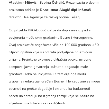
Vlastimir Mijović i Sabina Čehajić.
Prezentaciju o dobrim
praksama održao je
Dr.sc.Ismar Alagić dipl.inž.maš
.,
direktor TRA Agencije za razvoj općine Tešanj.
Cilj projekta PRO-Budućnost je da doprinese izgradnji
povjerenja među svim građanima Bosne i Hercegovine.
Ovaj projekat će angažovati više od 100.000 građana u 30
ciljanih opština koje su od rata podijeljene po etničkim
linijama. Projektne aktivnosti uključuju obuku, mirovne
kampove, javna govorenja, kulturne događaje, male
grantove i lokalne inicijative. Putem dijaloga među
grupama i edukacije, građani Bosne i Hercegovine se mogu
osvrnuti na prošle događaje i okrenuti ka budućnosti i
početi da sarađuju na izgradnji zemlje koja se bazira na
vrijednostima tolerancije i različitosti.