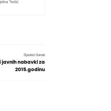
ćina Teslić.
Sljedeći članak
ji javnih nabavki za
2015.godinu