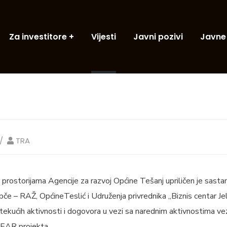
Za investitore
Vijesti
Javni pozivi
Javne
TRA
prostorijama Agencije za razvoj Općine Tešanj upriličen je sasta
če – RAŽ, OpćineTeslić i Udruženja privrednika „Biznis centar Je
tekućih aktivnosti i dogovora u vezi sa narednim aktivnostima v
EAR projekta.