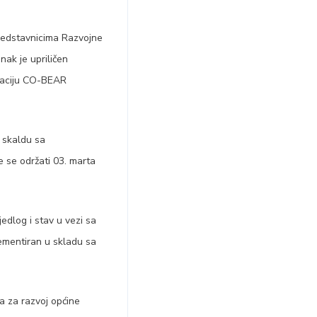
predstavnicima Razvojne
nak je upriličen
ntaciju CO-BEAR
 skaldu sa
 se održati 03. marta
edlog i stav u vezi sa
lementiran u skladu sa
a za razvoj općine