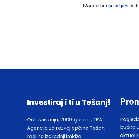
Morate biti
prijavljeni
da bi
Prom
Investiraj i ti u Tešanj!
Pogleda
Od osnivanja, 2009. godine, TRA
budite 
Agencija za razvoj općine Tešanj
aktueln
radi na izgradnji imidža