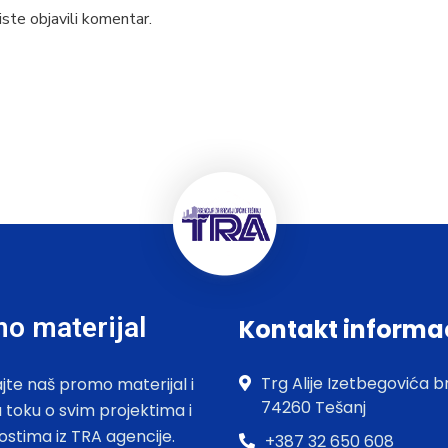
ste objavili komentar.
o materijal
Kontakt informa
Trg Alije Izetbegovića br
jte naš promo materijal i
74260 Tešanj
u toku o svim projektima i
ostima iz TRA agencije.
+387 32 650 608