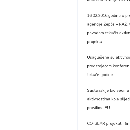
16.02.2016.godine u pr
agencije Žepče – RAŽ, O
povodom tekućih aktivn
projekta.
Usaglašene su aktivnost
predstojećom konferenc
tekuće godine.
Sastanak je bio veoma u
aktivnostima koje slije
pravilima EU.
CO-BEAR projekat finan