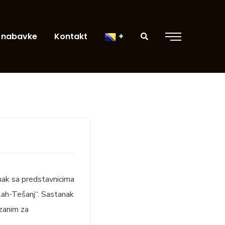
 nabavke
Kontakt
nak sa predstavnicima
lah-Tešanj“. Sastanak
ezanim za