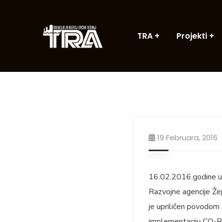
TRA
Projekti
19 Februara, 2016
16.02.2016.godine u 
Razvojne agencije Žep
je upriličen povodom 
implementaciju CO-B