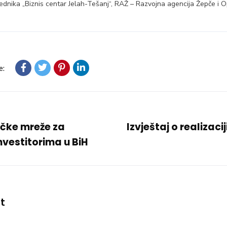
ednika „Biznis centar Jelah-Tešanj“, RAŽ – Razvojna agencija Žepče i Op
e:
čke mreže za
Izvještaj o realizaci
nvestitorima u BiH
t