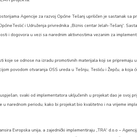
ostorijama Agencije za razvoj Općine Tešanj upriličen je sastanak sa 
pćineTeslić i Udruženja privrednika „Biznis centar Jelah-Tešanj“. Sasta
osti i dogovora u vezi sa narednim aktivnostima vezanim za impleme
i koje se odnose na izradu promotivnih materijala koji se pripremaju u
ijom povodom otvaranja OSS ureda u Tešnju, Tesliću i Žepču, a koja će
spješan, svaki od implementatora uključenih u projekat dao je svoj prij
de u narednom periodu, kako bi projekat bio kvalitetno i na vrijeme imp
sira Evropska unija, a zajednički implementiraju „TRA“ d.o.o – Agencij