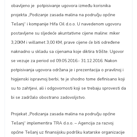
obavljeno je potpisivanje ugovora između korisnika
projekta „Podizanje zasada malina na području općine
Tešanj“ i kompanije Hifa Oil d.o.o. U navedenom ugovoru
postavljene su sljedeće akuntativne cijene maline: miker
3,20KM i willamet 3,00 KM, prave cijene će biti određene
naknadno u skladu sa cijenama koje diktira tržište. Ugovor
se vezuje za period od 09.05.2016.- 31.12.2016. Nakon
potpisivanja ugovora održana je i prezentacija o pravilnoj i
higijenski ispravnoj berbi, te je shodno tome definisano koji
su to zahtjevi, ali i odgovornosti koji se trebaju sprovesti da
bi se zadržalo obostrano zadovoljstvo.
Projekat „Podizanja zasada malina na području općine
Tešanj“ implementira TRA d.o.o. – Agencija za razvoj
općine Tešanj uz finansijsku podršku katarske organizacije