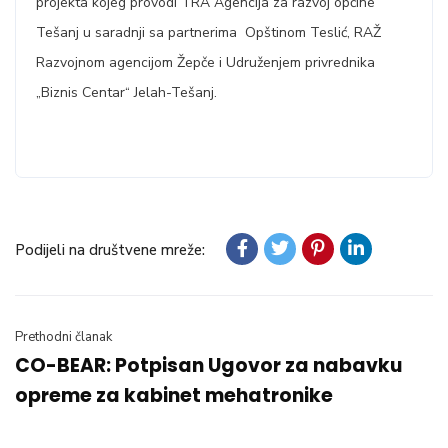
projekta kojeg provodi TRA Agencija za razvoj općine
Tešanj u saradnji sa partnerima Opštinom Teslić, RAŽ
Razvojnom agencijom Žepče i Udruženjem privrednika
„Biznis Centar“ Jelah-Tešanj.
Podijeli na društvene mreže:
Prethodni članak
CO-BEAR: Potpisan Ugovor za nabavku
opreme za kabinet mehatronike