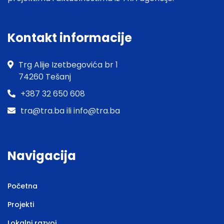
Kontakt informacije
Trg Alije Izetbegovića br 1
74260 Tešanj
+387 32 650 608
tra@tra.ba ili info@tra.ba
Navigacija
Početna
Projekti
Lokalni razvoj