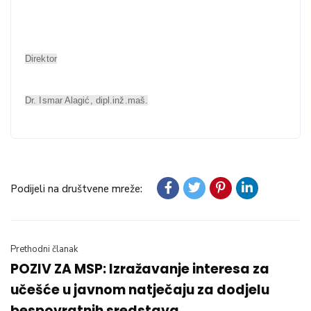
Direktor
Dr. Ismar Alagić, dipl.inž.maš.
Podijeli na društvene mreže:
Prethodni članak
POZIV ZA MSP: Izražavanje interesa za
učešće u javnom natječaju za dodjelu
bespovratnih sredstava