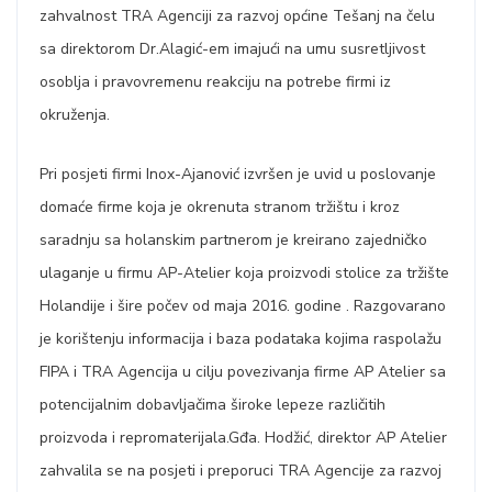
zahvalnost TRA Agenciji za razvoj općine Tešanj na čelu
sa direktorom Dr.Alagić-em imajući na umu susretljivost
osoblja i pravovremenu reakciju na potrebe firmi iz
okruženja.
Pri posjeti firmi Inox-Ajanović izvršen je uvid u poslovanje
domaće firme koja je okrenuta stranom tržištu i kroz
saradnju sa holanskim partnerom je kreirano zajedničko
ulaganje u firmu AP-Atelier koja proizvodi stolice za tržište
Holandije i šire počev od maja 2016. godine . Razgovarano
je korištenju informacija i baza podataka kojima raspolažu
FIPA i TRA Agencija u cilju povezivanja firme AP Atelier sa
potencijalnim dobavljačima široke lepeze različitih
proizvoda i repromaterijala.Gđa. Hodžić, direktor AP Atelier
zahvalila se na posjeti i preporuci TRA Agencije za razvoj