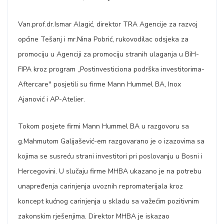
Van.prof.dr.Ismar Alagić, direktor TRA Agencije za razvoj
općine Tešanj i mr.Nina Pobrić, rukovodilac odsjeka za
promociju u Agenciji za promociju stranih ulaganja u BiH-
FIPA kroz program „Postinvesticiona podrška investitorima-
Aftercare" posjetili su firme Mann Hummel BA, Inox
Ajanović i AP-Atelier.
Tokom posjete firmi Mann Hummel BA u razgovoru sa
g.Mahmutom Galijašević-em razgovarano je o izazovima sa
kojima se susreću strani investitori pri poslovanju u Bosni i
Hercegovini. U slučaju firme MHBA ukazano je na potrebu
unapređenja carinjenja uvoznih repromaterijala kroz
koncept kućnog carinjenja u skladu sa važećim pozitivnim
zakonskim rješenjima. Direktor MHBA je iskazao