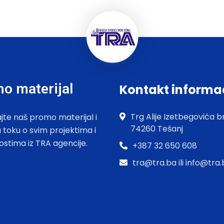
o materijal
Kontakt informa
Trg Alije Izetbegovića br
jte naš promo materijal i
74260 Tešanj
u toku o svim projektima i
ostima iz TRA agencije.
+387 32 650 608
tra@tra.ba ili info@tra