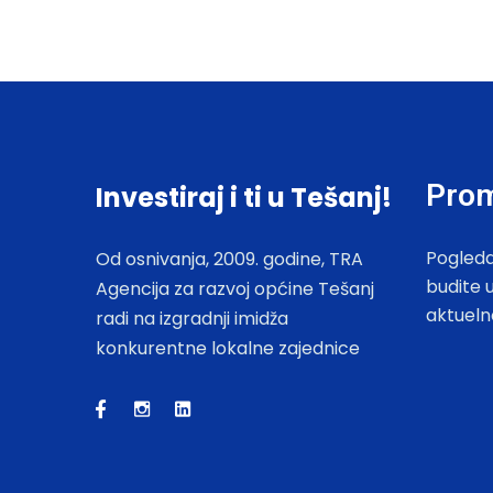
Prom
Investiraj i ti u Tešanj!
Pogleda
Od osnivanja, 2009. godine, TRA
budite 
Agencija za razvoj općine Tešanj
aktueln
radi na izgradnji imidža
konkurentne lokalne zajednice