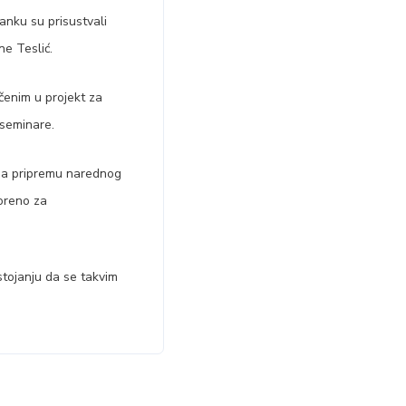
anku su prisustvali
ne Teslić.
enim u projekt za
 seminare.
e na pripremu narednog
voreno za
stojanju da se takvim