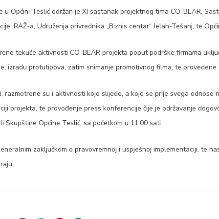
 u Općini Teslić održan je XI sastanak projektnog tima CO-BEAR. Sast
je, RAŽ-a, Udruženja privrednika „Biznis centar“ Jelah-Tešanj, te Opći
ene tekuće aktivnosti CO-BEAR projekta poput podrške firmama uključ
anje, izradu protutipova, zatim snimanje promotivnog filma, te provedene
i, razmotrene su i aktivnosti koje slijede, a koje se prije svega odnos
ciji projekta, te provođenje press konferencije čije je održavanje dogo
i Skupštine Općine Teslić, sa početkom u 11:00 sati.
eneralnim zaključkom o pravovremnoj i uspješnoj implementaciji, te na
raju.