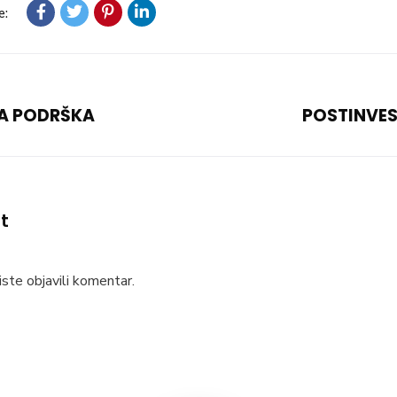
e:
A PODRŠKA
POSTINVE
t
ste objavili komentar.