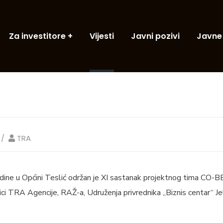
Za investitore
Vijesti
Javni pozivi
Javne
TRA
ne u Općini Teslić održan je XI sastanak projektnog tima CO-
ici TRA Agencije, RAŽ-a, Udruženja privrednika „Biznis centar“ J