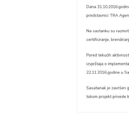
Dana 31.10.2016.godine
predstavnici TRA Agenci
Na sastanku su razmotr
certificiranje, brendir
Pored tekućih aktivnost
izvještaja o implementa
22.11.2016.godine u Sal
Sasatanak je završen g
tokom projekt privede k