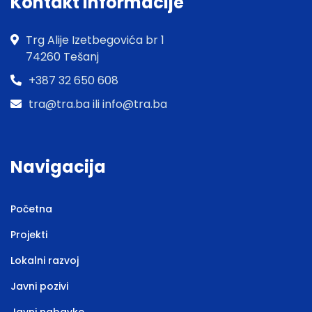
Kontakt informacije
Trg Alije Izetbegovića br 1
74260 Tešanj
+387 32 650 608
tra@tra.ba ili info@tra.ba
Navigacija
Početna
Projekti
Lokalni razvoj
Javni pozivi