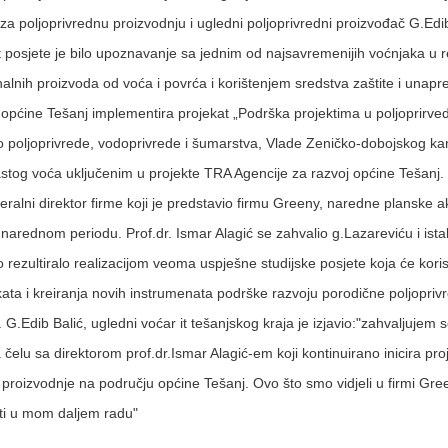
 za poljoprivrednu proizvodnju i ugledni poljoprivredni proizvođač G.Edib
 posjete je bilo upoznavanje sa jednim od najsavremenijih voćnjaka u r
nalnih proizvoda od voća i povrća i korištenjem sredstva zaštite i unapr
općine Tešanj implementira projekat „Podrška projektima u poljoprirved
o poljoprivrede, vodoprivrede i šumarstva, Vlade Zeničko-dobojskog ka
tog voća uključenim u projekte TRA Agencije za razvoj općine Tešanj. 
ralni direktor firme koji je predstavio firmu Greeny, naredne planske akt
narednom periodu. Prof.dr. Ismar Alagić se zahvalio g.Lazareviću i ista
zultiralo realizacijom veoma uspješne studijske posjete koja će korist
jekata i kreiranja novih instrumenata podrške razvoju porodične poljopri
 G.Edib Balić, ugledni voćar it tešanjskog kraja je izjavio:"zahvaljujem 
 čelu sa direktorom prof.dr.Ismar Alagić-em koji kontinuirano inicira pro
e proizvodnje na području općine Tešanj. Ovo što smo vidjeli u firmi Gre
titi u mom daljem radu"