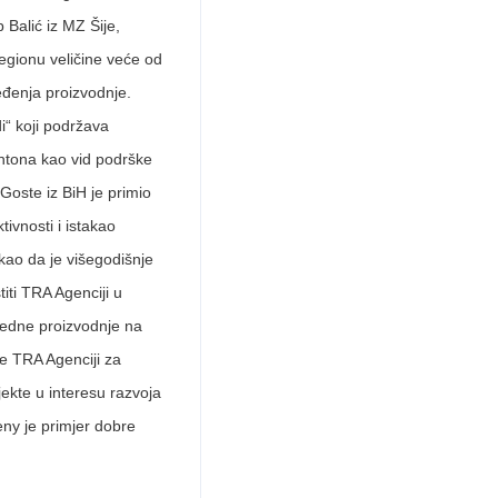
 Balić iz MZ Šije,
egionu veličine veće od
eđenja proizvodnje.
i“ koji podržava
ntona kao vid podrške
Goste iz BiH je primio
ivnosti i istakao
kao da je višegodišnje
iti TRA Agenciji u
vredne proizvodnje na
se TRA Agenciji za
jekte u interesu razvoja
eny je primjer dobre