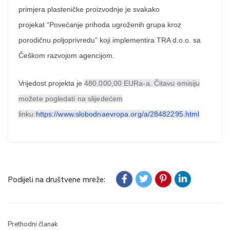
primjera plasteničke proizvodnje je svakako
projekat “Povećanje prihoda ugroženih grupa kroz
porodičnu poljoprivredu” koji implementira TRA d.o.o. sa
Češkom razvojom agencijom.
Vrijedost projekta je
480.000,00 EURa-a. Čitavu emisiju
možete pogledati na slijedećem
linku:
https://www.slobodnaevropa.org/a/28482295.html
Podijeli na društvene mreže:
Prethodni članak