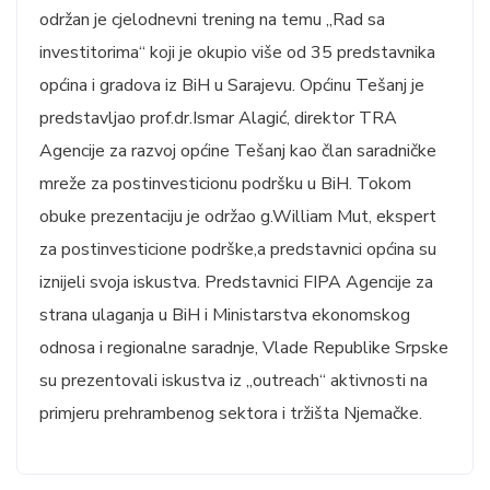
održan je cjelodnevni trening na temu „Rad sa
investitorima“ koji je okupio više od 35 predstavnika
općina i gradova iz BiH u Sarajevu. Općinu Tešanj je
predstavljao prof.dr.Ismar Alagić, direktor TRA
Agencije za razvoj općine Tešanj kao član saradničke
mreže za postinvesticionu podršku u BiH. Tokom
obuke prezentaciju je održao g.William Mut, ekspert
za postinvesticione podrške,a predstavnici općina su
iznijeli svoja iskustva. Predstavnici FIPA Agencije za
strana ulaganja u BiH i Ministarstva ekonomskog
odnosa i regionalne saradnje, Vlade Republike Srpske
su prezentovali iskustva iz „outreach“ aktivnosti na
primjeru prehrambenog sektora i tržišta Njemačke.