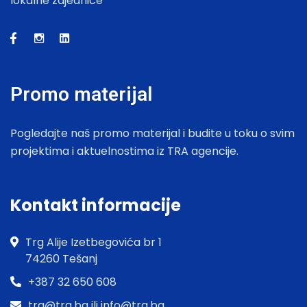
lokalne zajednice
Promo materijal
Pogledajte naš promo materijal i budite u toku o svim
projektima i aktuelnostima iz TRA agencije.
Kontakt informacije
Trg Alije Izetbegovića br 1
74260 Tešanj
+387 32 650 608
tra@tra.ba ili info@tra.ba